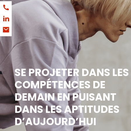
SE PROJETER DANS LES
COMPÉTENCES DE
DEMAIN EN PUISANT
DANS LES APTITUDES
D’AUJOURD’HUI